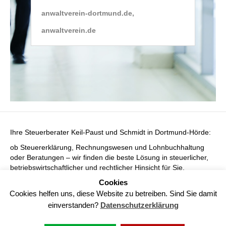
anwaltverein-dortmund.de‚
anwaltverein.de
Ihre Steuerberater Keil-Paust und Schmidt in Dortmund-Hörde:
ob Steuererklärung, Rechnungswesen und Lohnbuchhaltung
oder Beratungen – wir finden die beste Lösung in steuerlicher,
betriebswirtschaftlicher und rechtlicher Hinsicht für Sie.
Cookies
Für Ihre Wirtschaftsprüfung durch den Wirtschaftsprüfer sorgen
Keil-Paust & Schmidt für Ihre ordnungsgemäße Buchführung
Cookies helfen uns, diese Website zu betreiben. Sind Sie damit
und den korrekten Jahresabschluss.
einverstanden?
Datenschutzerklärung